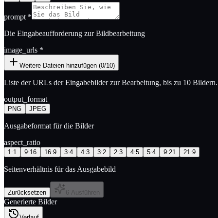
prompt
*
Die Eingabeaufforderung zur Bildbearbeitung
image_urls
*
Weitere Dateien hinzufügen (0/10)
Liste der URLs der Eingabebilder zur Bearbeitung, bis zu 10 Bildern.
output_format
PNG
JPEG
Ausgabeformat für die Bilder
aspect_ratio
1:1
9:16
16:9
3:4
4:3
3:2
2:3
4:5
5:4
9:21
21:9
Seitenverhältnis für das Ausgabebild
Zurücksetzen
6 Ausführen
Generierte Bilder
Verlauf