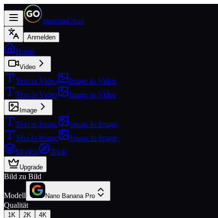
imagineGo.ai
Anmelden
Home
Video
Text to Video
Image to Video
Text to Video
Image to Video
Image
Text to Image
Image to Image
Text to Image
Image to Image
Models
Tools
Upgrade
Bild zu Bild
Modell
Nano Banana Pro
Qualität
1K
2K
4K