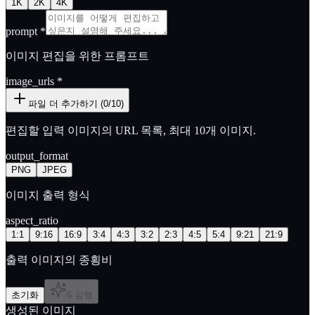
1K
2K
4K
prompt
*
이미지 편집을 위한 프롬프트
image_urls
*
파일 더 추가하기 (0/10)
편집할 입력 이미지의 URL 목록, 최대 10개 이미지.
output_format
PNG
JPEG
이미지 출력 형식
aspect_ratio
1:1
9:16
16:9
3:4
4:3
3:2
2:3
4:5
5:4
9:21
21:9
출력 이미지의 종횡비
초기화
6 실행
생성된 이미지