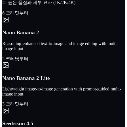
더 높은 품질과 세부 묘사 (1K/2K/4K)
6 크레딧부터
Nano Banana 2
Reasoning-enhanced text-to-image and image editing with multi-
image input
5 크레딧부터
Nano Banana 2 Lite
Lightweight image-to-image generation with prompt-guided multi-
image input
3 크레딧부터
Seedream 4.5