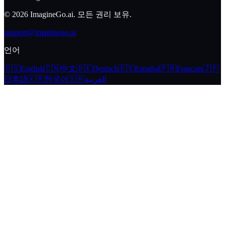
© 2026 ImagineGo.ai. 모든 권리 보유.
support@imaginego.ai
언어
🇺🇸
English
🇨🇳
中文
🇩🇪
Deutsch
🇪🇸
Español
🇫🇷
Français
🇯🇵
日本語
🇰🇷
한국어
🇸🇦
العربية