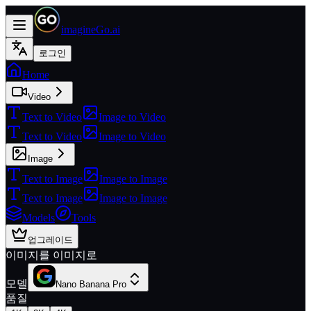
imagineGo.ai
로그인
Home
Video
Text to Video
Image to Video
Text to Video
Image to Video
Image
Text to Image
Image to Image
Text to Image
Image to Image
Models
Tools
업그레이드
이미지를 이미지로
모델
Nano Banana Pro
품질